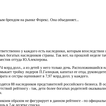
ым брендом на рынке Форекс. Она объединяет...
ответственно у каждого есть наследники, которым впоследстви
ых богатых наследников страны. Так вот, на прошлой неделе там
местив оттуда Ю.Алекперова.
4 млрд.долл., а из детей у него только дочь. Расположившийся 
амыкает тройку лидеров П.Галицкая, капитал ее отца, руководите
брата и сестры оценивают в 7,97 млрд.долл. у каждого.
одятся 88 наследников представителей российского бизнеса. В
тствий рейтингу - так, дети более богатых родителей оказывали
ы.
икоим образом не фигурирует в данном рейтинге - по официальн
шь в 7-м десятке списка.