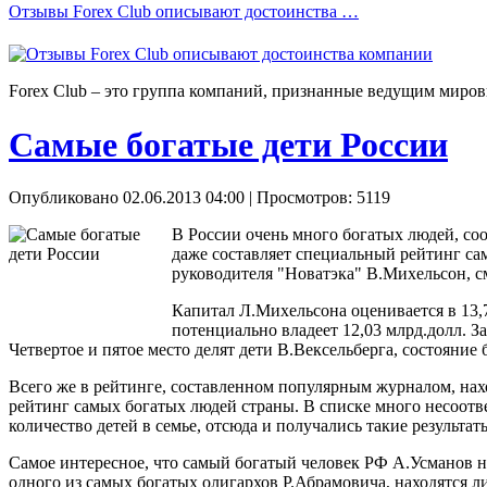
Отзывы Forex Сlub описывают достоинства …
Forex Сlub – это группа компаний, признанные ведущим миров
Самые богатые дети России
Опубликовано 02.06.2013 04:00
| Просмотров: 5119
В России очень много богатых людей, со
даже составляет специальный рейтинг сам
руководителя "Новатэка" В.Михельсон, с
Капитал Л.Михельсона оценивается в 13,7
потенциально владеет 12,03 млрд.долл. З
Четвертое и пятое место делят дети В.Вексельберга, состояние 
Всего же в рейтинге, составленном популярным журналом, нах
рейтинг самых богатых людей страны. В списке много несоотве
количество детей в семье, отсюда и получались такие результат
Самое интересное, что самый богатый человек РФ А.Усманов н
одного из самых богатых олигархов Р.Абрамовича, находятся ли