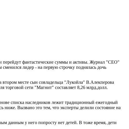
и и перейдут фантастические суммы и активы. Журнал "СЕО"
 сменился лидер - на первую строчку поднялась дочь
на втором месте сын совладельца "Лукойла" В.Алекперова
ля торговой сети "Магнит" составляет 8,26 млрд.долл.
 основе списка наследников лежит традиционный ежегодный
сь ниже. Вызвано это тем, что эксперты делили состояние на
ым данным у него попросту нет детей. В тоже время, дети