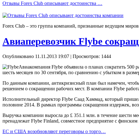
Отзывы Forex Сlub описывают достоинства …
Forex Сlub – это группа компаний, признанные ведущим миров
Авиаперевозчик Flybe сокращ
Опубликовано 11.11.2013 19:07
| Просмотров: 1444
Авиакомпания Flybe объявила о планах сократить 500 р
шесть месяцев по 30 сентября, по сравнению с убытком в размер
По данным компании, антикризисный план был намечен, чтобы 
решением о сокращении рабочих мест. В компании Flybe работ
Исполнительный директор Flybe Саад Хаммад, который пришел в 
половине 2014. В рамках программы сокращения издержек, во
Выручка компании выросла до £ 351.1 млн. в течение шести мес
пренадлежат Flybe Finland, совместное предприятие с финским 
ЕС и США возобновляют переговоры о торго…