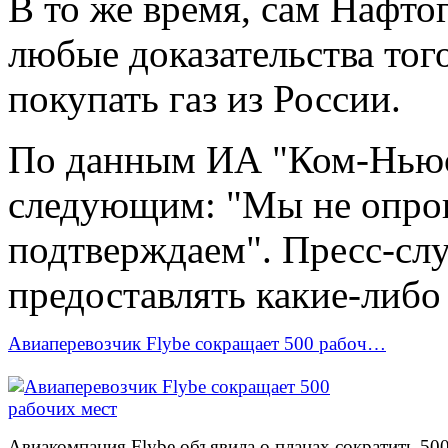
В то же время, сам Нафтог
любые доказательства тог
покупать газ из России.
По данным ИА "Ком-Ньюс
следующим: "Мы не опров
подтверждаем". Пресс-слу
предоставлять какие-либо
Авиаперевозчик Flybe сокращает 500 рабоч…
Авиакомпания Flybe объявила о планах сократить 50