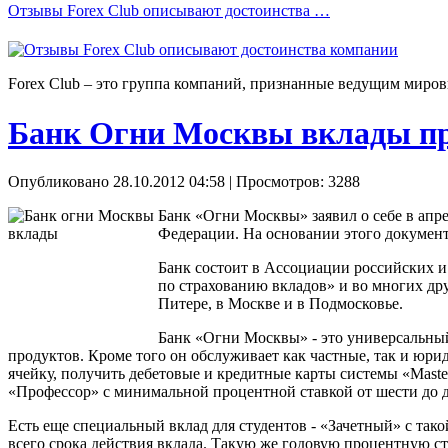
Отзывы Forex Сlub описывают достоинства …
Forex Сlub – это группа компаний, признанные ведущим миров
Банк Огни Москвы вклады пр
Опубликовано 28.10.2012 04:58
| Просмотров: 3288
Банк «Огни Москвы» заявил о себе в апре
Федерации. На основании этого документ
Банк состоит в Ассоциации российских и
по страхованию вкладов» и во многих др
Питере, в Москве и в Подмосковье.
Банк «Огни Москвы» - это универсальны
продуктов. Кроме того он обслуживает как частные, так и юри
ячейку, получить дебетовые и кредитные карты системы «Maste
«Профессор» с минимальной процентной ставкой от шести до де
Есть еще специальный вклад для студентов - «Зачетный» с тако
всего срока действия вклада. Такую же годовую процентную ст