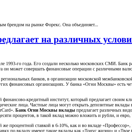
ым брендом на рынке Форекс. Она объединяет...
едлагает на различных услови
ле 1993-го года. Его создали несколько московских СМИ. Банк 
а он может совершать финансовые операции с различными валю
 региональных банков, в организации московской межбанковско
угих финансовых организациях. У банка «Огни Москвы» есть че
й финансово-кредитный институт, который предлагает своим к
дические лица. Частные лица могут открыть депозитные вклады в
rCard».
Банк Огни Москвы вклады
предлагает различных видо
сяти процентов, в такой вклад можно вложить и рубли, и евро, 
й же процентной ставкой в 6-10%, как и во вкладе «Профессор»,
авку по вкладу имеют такие вклады как «Тонус жизни» и «Твое 