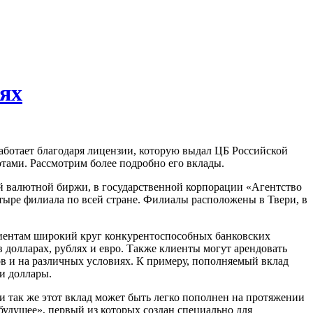
ях
работает благодаря лицензии, которую выдал ЦБ Российской
тами. Рассмотрим более подробно его вклады.
й валютной биржи, в государственной корпорации «Агентство
тыре филиала по всей стране. Филиалы расположены в Твери, в
лиентам широкий круг конкурентоспособных банковских
 долларах, рублях и евро. Также клиенты могут арендовать
в и на различных условиях. К примеру, пополняемый вклад
и доллары.
 и так же этот вклад может быть легко пополнен на протяжении
будущее», первый из которых создан специально для