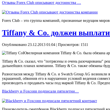
Отзывы Forex Сlub описывают достоинства …
Forex Сlub – это группа компаний, признанные ведущим миров
Tiffany & Co. должен выплати
Опубликовано 23.12.2013 01:04
| Просмотров: 1511
Ювелирная компания Tiffany & Co. была обязана а
Tiffany & Co. сказал, что "потрясены и очень разочарованы" ре
дальнейших планах компании. Tiffany & Co. также обязаны буд
Разногласия между Tiffany & Co. и Swatch Group AG возникли 
украшений, обвинив его в нарушении условий ведения совмест
производить и продавать часы под маркой Tiffany & Co. Предпо
Blackberry и Foxconn подписали пятилетни…
Производитель смартфонов Blackberry подписал пятилетний ко