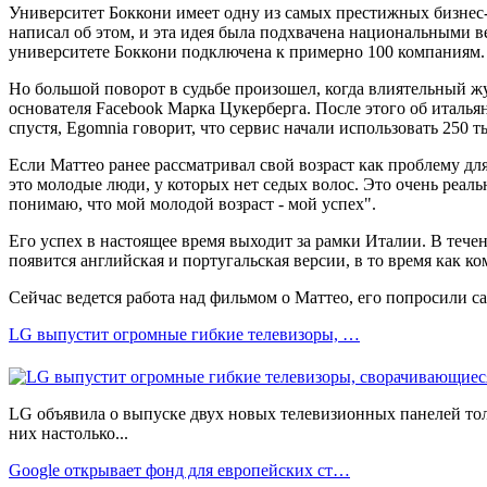
Университет Боккони имеет одну из самых престижных бизнес-ш
написал об этом, и эта идея была подхвачена национальными ве
университете Боккони подключена к примерно 100 компаниям.
Но большой поворот в судьбе произошел, когда влиятельный ж
основателя Facebook Марка Цукерберга. После этого об итальян
спустя, Egomnia говорит, что сервис начали использовать 250 т
Если Маттео ранее рассматривал свой возраст как проблему для
это молодые люди, у которых нет седых волос. Это очень реаль
понимаю, что мой молодой возраст - мой успех".
Его успех в настоящее время выходит за рамки Италии. В течен
появится английская и португальская версии, в то время как к
Сейчас ведется работа над фильмом о Маттео, его попросили са
LG выпустит огромные гибкие телевизоры, …
LG объявила о выпуске двух новых телевизионных панелей тол
них настолько...
Google открывает фонд для европейских ст…