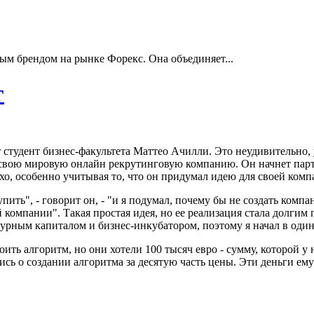
ым брендом на рынке Форекс. Она объединяет...
г
т студент бизнес-факультета Маттео Ачилли. Это неудивительно, 
свою мировую онлайн рекрутинговую компанию. Он начнет партне
лохо, особенно учитывая то, что он придумал идею для своей комп
пить", - говорит он, - "и я подумал, почему бы не создать комп
 компании". Такая простая идея, но ее реализация стала долгим 
урным капиталом и бизнес-инкубатором, поэтому я начал в одино
 алгоритм, но они хотели 100 тысяч евро - сумму, которой у не
сь о создании алгоритма за десятую часть цены. Эти деньги ему