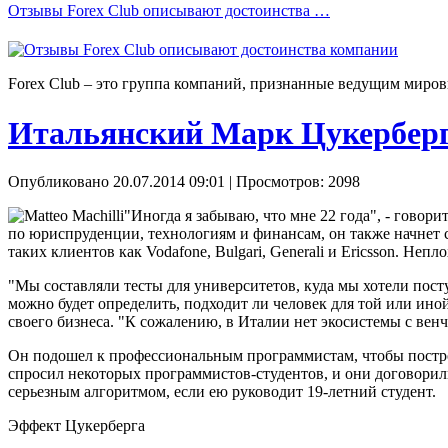
Отзывы Forex Сlub описывают достоинства …
Forex Сlub – это группа компаний, признанные ведущим миров
Итальянский Марк Цукербер
Опубликовано 20.07.2014 09:01
| Просмотров: 2098
"Иногда я забываю, что мне 22 года", - говори
по юриспруденции, технологиям и финансам, он также начнет 
таких клиентов как Vodafone, Bulgari, Generali и Ericsson. Неп
"Мы составляли тесты для университетов, куда мы хотели посту
можно будет определить, подходит ли человек для той или иной
своего бизнеса. "К сожалению, в Италии нет экосистемы с венч
Он подошел к профессиональным программистам, чтобы построить
спросил некоторых программистов-студентов, и они договорили
серьезным алгоритмом, если ею руководит 19-летний студент.
Эффект Цукерберга