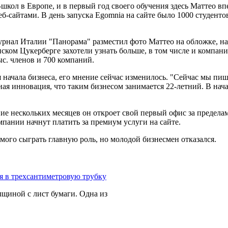
кол в Европе, и в первый год своего обучения здесь Маттео вп
б-сайтами. В день запуска Egomnia на сайте было 1000 студентов
урнал Италии "Панорама" разместил фото Маттео на обложке, н
ском Цукерберге захотели узнать больше, в том числе и компания
ыс. членов и 700 компаний.
 начала бизнеса, его мнение сейчас изменилось. "Сейчас мы пише
ная инновация, что таким бизнесом занимается 22-летний. В нача
ие нескольких месяцев он откроет свой первый офис за пределам
омпании начнут платить за премиум услуги на сайте.
мого сыграть главную роль, но молодой бизнесмен отказался.
щиной с лист бумаги. Одна из