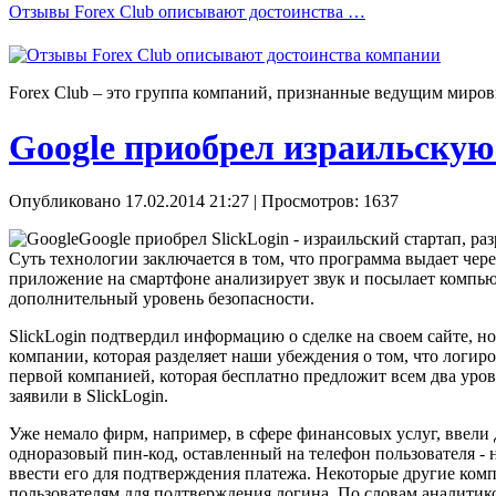
Отзывы Forex Сlub описывают достоинства …
Forex Сlub – это группа компаний, признанные ведущим миров
Google приобрел израильскую
Опубликовано 17.02.2014 21:27
| Просмотров: 1637
Google приобрел SlickLogin - израильский стартап,
Суть технологии заключается в том, что программа выдает че
приложение на смартфоне анализирует звук и посылает компью
дополнительный уровень безопасности.
SlickLogin подтвердил информацию о сделке на своем сайте, н
компании, которая разделяет наши убеждения о том, что логир
первой компанией, которая бесплатно предложит всем два уров
заявили в SlickLogin.
Уже немало фирм, например, в сфере финансовых услуг, ввел
одноразовый пин-код, оставленный на телефон пользователя - 
ввести его для подтверждения платежа. Некоторые другие ком
пользователям для подтверждения логина. По словам аналитико