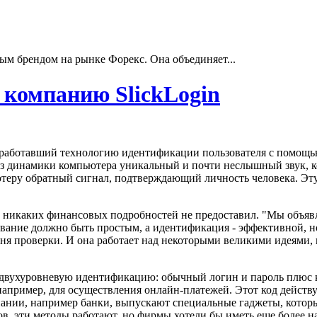
ым брендом на рынке Форекс. Она объединяет...
 компанию SlickLogin
 разработавший технологию идентификации пользователя с пом
рез динамики компьютера уникальный и почти неслышный звук, к
теру обратный сигнал, подтверждающий личность человека. Эту
о никаких финансовых подробностей не предоставил. "Мы объявля
ование должно быть простым, а идентификация - эффективной, но
ня проверки. И она работает над некоторыми великими идеями, к
и двухуровневую идентификацию: обычный логин и пароль плюс
например, для осуществления онлайн-платежей. Этот код действ
пании, например банки, выпускают специальные гаджеты, котор
в, эти методы работают, но фирмы хотели бы иметь еще более н