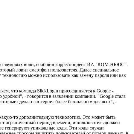
ощью звуковых волн, сообщил корреспондент ИА "КОМ-НЬЮС".
оторый ловит смартфон пользователя. Далее специальное
 технологию можно использовать как замену пароля или как
ем, что команда SlickLogin присоединяется к Google -
 удобной", - говорится в заявлении компании. "Google стала
оторые сделают интернет более безопасным для всех", -
 какую-то дополнительную технологию. Это может быть
ует ограниченный период времени, и пользователь должен
ые генерируют уникальные коды. Эти коды служат
адежнее способы защитить пользователей от потери данных. К