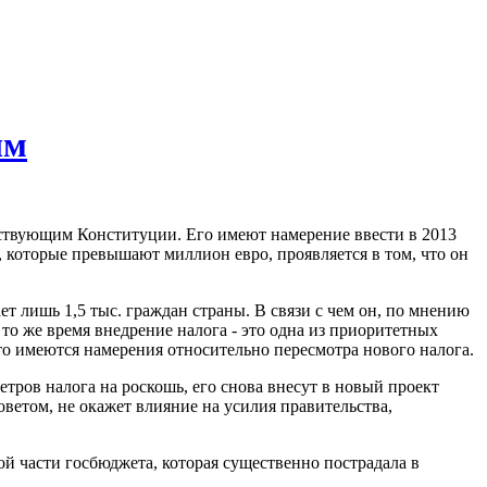
ым
тствующим Конституции. Его имеют намерение ввести в 2013
, которые превышают миллион евро, проявляется в том, что он
 лишь 1,5 тыс. граждан страны. В связи с чем он, по мнению
о же время внедрение налога - это одна из приоритетных
о имеются намерения относительно пересмотра нового налога.
ров налога на роскошь, его снова внесут в новый проект
ветом, не окажет влияние на усилия правительства,
й части госбюджета, которая существенно пострадала в