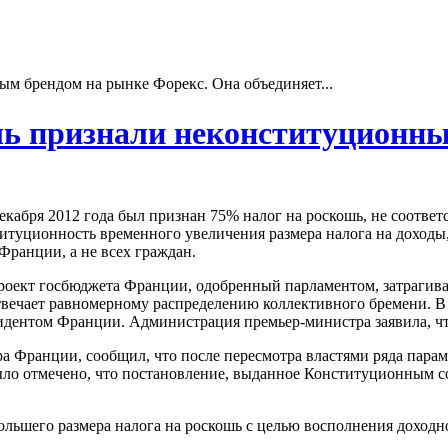
ым брендом на рынке Форекс. Она объединяет...
шь признали неконституционн
абря 2012 года был признан 75% налог на роскошь, не соотве
титуционность временного увеличения размера налога на доходы
 Франции, а не всех граждан.
роект госбюджета Франции, одобренный парламентом, затрагивает
вечает равномерному распределению коллективного бремени. В т
идентом Франции. Администрация премьер-министра заявила, чт
ранции, сообщил, что после пересмотра властями ряда парамет
было отмечено, что постановление, выданное Конституционным со
ьшего размера налога на роскошь с целью восполнения доходно