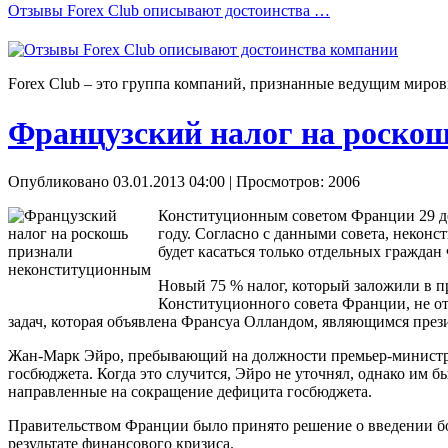
Отзывы Forex Сlub описывают достоинства …
Forex Сlub – это группа компаний, признанные ведущим миров
Французский налог на роско
Опубликовано 03.01.2013 04:00
| Просмотров: 2006
Конституционным советом Франции 29 дек
году. Согласно с данными совета, неконс
будет касаться только отдельных граждан
Новый 75 % налог, который заложили в п
Конституционного совета Франции, не от
задач, которая объявлена Франсуа Олландом, являющимся през
Жан-Марк Эйро, пребывающий на должности премьер-министра Ф
госбюджета. Когда это случится, Эйро не уточнял, однако им 
направленные на сокращение дефицита госбюджета.
Правительством Франции было принято решение о введении бол
результате финансового кризиса.