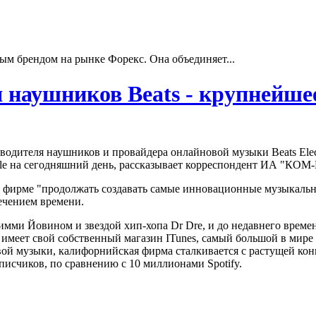
ым брендом на рынке Форекс. Она объединяет...
я наушников Beats - крупнейш
водителя наушников и провайдера онлайновой музыки Beats Elect
ple на сегодняшний день, рассказывает корреспондент ИА "КО
 фирме "продолжать создавать самые инновационные музыкальные
 течением времени.
мми Йовином и звездой хип-хопа Dr Dre, и до недавнего времен
e имеет свой собственный магазин ITunes, самый большой в мире
й музыки, калифорнийская фирма сталкивается с растущей конкур
писчиков, по сравнению с 10 миллионами Spotify.