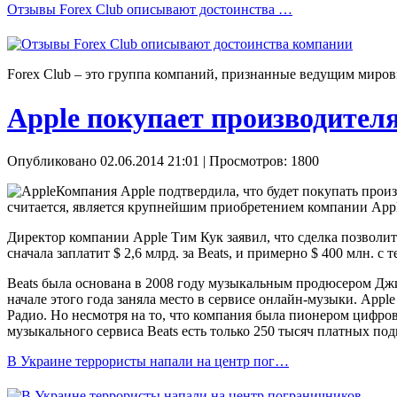
Отзывы Forex Сlub описывают достоинства …
Forex Сlub – это группа компаний, признанные ведущим миров
Apple покупает производител
Опубликовано 02.06.2014 21:01
| Просмотров: 1800
Компания Apple подтвердила, что будет покупать произ
считается, является крупнейшим приобретением компании Ap
Директор компании Apple Тим Кук заявил, что сделка позволит
сначала заплатит $ 2,6 млрд. за Beats, и примерно $ 400 млн. с
Beats была основана в 2008 году музыкальным продюсером Джи
начале этого года заняла место в сервисе онлайн-музыки. Appl
Радио. Но несмотря на то, что компания была пионером цифрово
музыкального сервиса Beats есть только 250 тысяч платных под
В Украине террористы напали на центр пог…