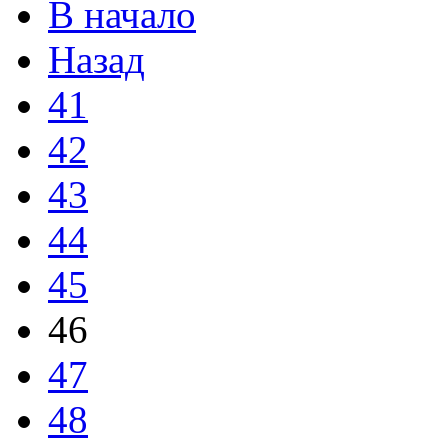
В начало
Назад
41
42
43
44
45
46
47
48