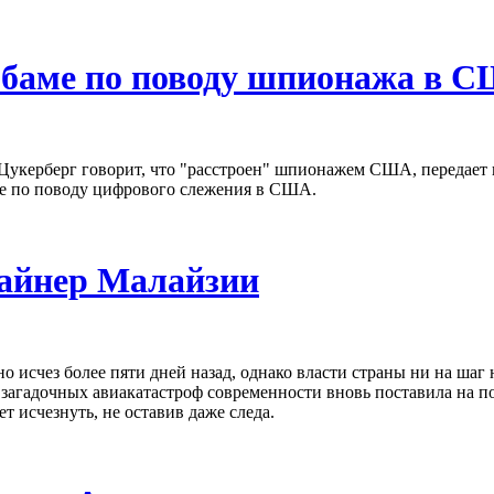
Обаме по поводу шпионажа в 
 Цукерберг говорит, что "расстроен" шпионажем США, переда
ие по поводу цифрового слежения в США.
лайнер Малайзии
исчез более пяти дней назад, однако власти страны ни на шаг н
агадочных авиакатастроф современности вновь поставила на по
 исчезнуть, не оставив даже следа.