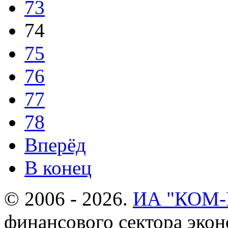
73
74
75
76
77
78
Вперёд
В конец
© 2006 - 2026.
ИА "КОМ
финансового сектора эко