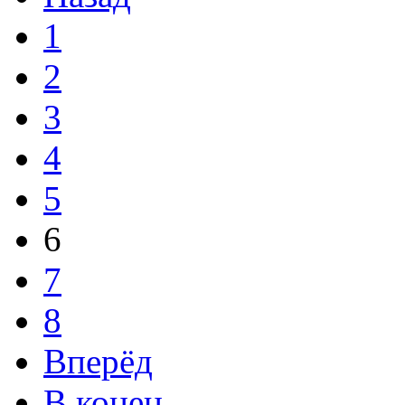
1
2
3
4
5
6
7
8
Вперёд
В конец