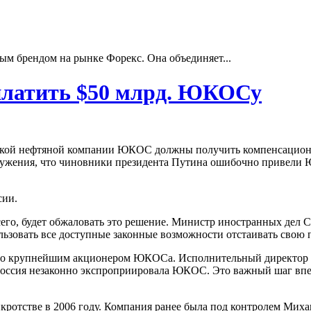
ым брендом на рынке Форекс. Она объединяет...
ыплатить $50 млрд. ЮКОСу
йской нефтяной компании ЮКОС должны получить компенсационн
наружения, что чиновники президента Путина ошибочно привели
сии.
его, будет обжаловать это решение. Министр иностранных дел Се
ользовать все доступные законные возможности отстаивать свою
-то крупнейшим акционером ЮКОСа. Исполнительный директо
 Россия незаконно экспроприировала ЮКОС. Это важный шаг впе
ротстве в 2006 году. Компания ранее была под контролем Миха