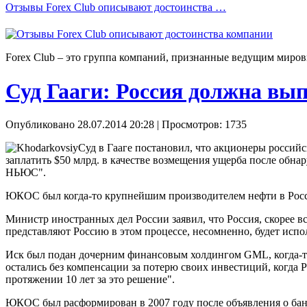
Отзывы Forex Сlub описывают достоинства …
Forex Сlub – это группа компаний, признанные ведущим миров
Суд Гааги: Россия должна в
Опубликовано 28.07.2014 20:28
| Просмотров: 1735
Суд в Гааге постановил, что акционеры росси
заплатить $50 млрд. в качестве возмещения ущерба после об
НЬЮС".
ЮКОС был когда-то крупнейшим производителем нефти в Рос
Министр иностранных дел России заявил, что Россия, скорее вс
представляют Россию в этом процессе, несомненно, будет исп
Иск был подан дочерним финансовым холдингом GML, когда
остались без компенсации за потерю своих инвестиций, когда
протяжении 10 лет за это решение".
ЮКОС был расформирован в 2007 году после объявления о банк