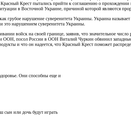
 и Красный Крест пытались прийти к соглашению о прохождении г
 ситуации в Восточной Украине, причиной которой являются про
 как грубое нарушение суверенитета Украины. Украина называет
и это нарушением суверенитета Украины.
ии войск на своей границе, заявив, что значительное число р
ти ООН, посол России в ООН Виталий Чуркин обвинил западные г
родукты и что он надеется, что Красный Крест поможет распред
здоровье. Они способны еще и
аш сын или дочь будут играть