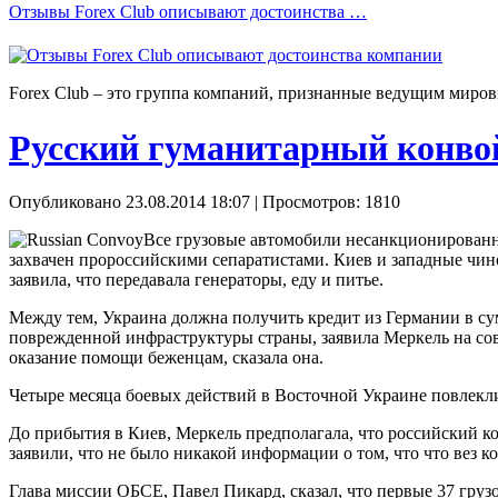
Отзывы Forex Сlub описывают достоинства …
Forex Сlub – это группа компаний, признанные ведущим миров
Русский гуманитарный конво
Опубликовано 23.08.2014 18:07
| Просмотров: 1810
Все грузовые автомобили несанкционированно
захвачен пророссийскими сепаратистами. Киев и западные чино
заявила, что передавала генераторы, еду и питье.
Между тем, Украина должна получить кредит из Германии в су
поврежденной инфраструктуры страны, заявила Меркель на со
оказание помощи беженцам, сказала она.
Четыре месяца боевых действий в Восточной Украине повлекли 
До прибытия в Киев, Меркель предполагала, что российский к
заявили, что не было никакой информации о том, что что вез к
Глава миссии ОБСЕ, Павел Пикард, сказал, что первые 37 гру