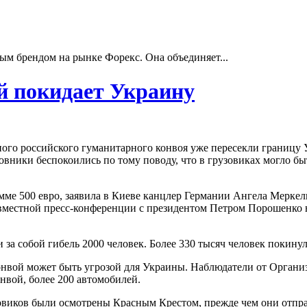
ым брендом на рынке Форекс. Она объединяет...
й покидает Украину
го российского гуманитарного конвоя уже пересекли границу У
вники беспокоились по тому поводу, что в грузовиках могло бы
мме 500 евро, заявила в Киеве канцлер Германии Ангела Меркел
вместной пресс-конференции с президентом Петром Порошенко в
за собой гибель 2000 человек. Более 330 тысяч человек покинул
онвой может быть угрозой для Украины. Наблюдатели от Органи
онвой, более 200 автомобилей.
зовиков были осмотрены Красным Крестом, прежде чем они отпра