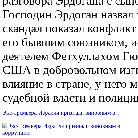
разговора Эрдогана с сын
Господин Эрдоган назвал 
скандал показал конфлик
его бывшим союзником, 
деятелем Фетхуллахом Гюл
США в добровольном изгн
влияние в стране, у него 
судебной власти и полици
Экс-премьера Израиля признали виновным в…