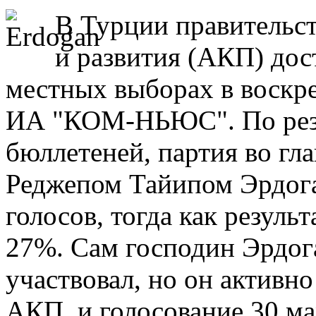
В Турции правительст
и развития (АКП) дос
местных выборах в воскре
ИА "КОМ-НЬЮС". По резу
бюллетеней, партия во гл
Реджепом Тайипом Эрдога
голосов, тогда как резуль
27%. Сам господин Эрдога
участвовал, но он активно
АКП, и голосование 30 ма