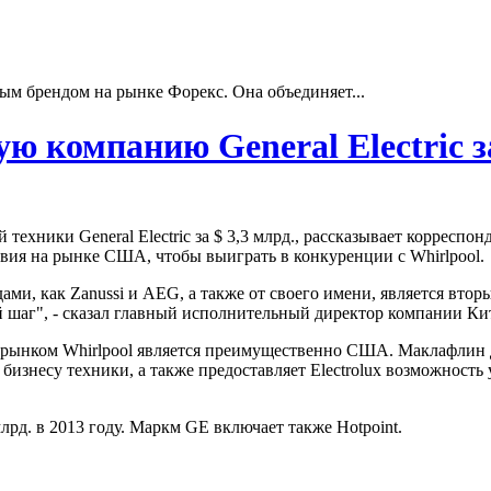
ым брендом на рынке Форекс. Она объединяет...
ую компанию General Electric з
й техники General Electric за $ 3,3 млрд., рассказывает корре
твия на рынке США, чтобы выиграть в конкуренции с Whirlpool.
дами, как Zanussi и AEG, а также от своего имени, является вт
й шаг", - сказал главный исполнительный директор компании К
к рынком Whirlpool является преимущественно США. Маклафлин д
изнесу техники, а также предоставляет Electrolux возможность
млрд. в 2013 году. Маркм GE включает также Hotpoint.