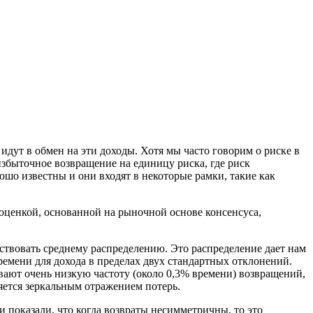
дут в обмен на эти доходы. Хотя мы часто говорим о риске в
быточное возвращение на единицу риска, где риск
ошо известны и они входят в некоторые рамки, такие как
оценкой, основанной на рыночной основе консенсуса,
ствовать среднему распределению. Это распределение дает нам
времени для дохода в пределах двух стандартных отклонений.
евают очень низкую частоту (около 0,3% времени) возвращений,
яется зеркальным отражением потерь.
 показали, что когда возвраты несимметричны, то это