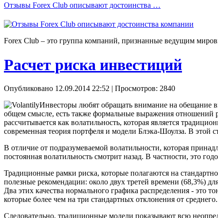
Отзывы Forex Сlub описывают достоинства …
Forex Сlub – это группа компаний, признанные ведущим миров
Расчет риска инвестиций
Опубликовано 12.09.2014 22:52
| Просмотров: 2840
Инвесторы любят обращать внимание на обещание выс
общем смысле, есть также формальные выражения отношений р
рассчитывается как волатильность, которая является традицион
современная теория портфеля и модели Блэка-Шоулза. В этой с
В отличие от подразумеваемой волатильности, которая принад
постоянная волатильность смотрит назад. В частности, это год
Традиционные рамки риска, которые полагаются на стандартно
полезные рекомендации: около двух третей времени (68,3%) для
Два этих качества нормального графика распределения - это т
которые более чем на три стандартных отклонения от среднего
Следовательно, традиционные модели показывают всю неопреде