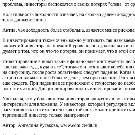
проблема, инвесторы беспокоятся о своих потерях "слева" от ср
Волатильность доходности означает, на сколько далеко доходно
так и движение вниз.
Актив, чья доходность более стабильна, является менее рисков
В инвестировании также очень важно учитывать так называемы
вложений инвестора на прежний уровень, она должна вырасти 
думает о том, что он что-то потерял, он понимает, что в этой
Инвестирование в волатильные финансовые инструменты дело н
"вкладываю туда, куда и все", тогда-то и возникают колебан
на синусоиду, после роста обязательно следует падение. Когда 
акцию он вложит в нее больше денег, чем при падении. Рост в
еще средств. При падении все происходит с точностью до наобо
рост этих акций. Дисциплинированность инвестирования позво
Учитывая, что у большинства инвесторов вложения в волатиль
интересным для вложения. У инвестора, который регулярно вк
расчетливость и психологическая стойкость может приносить х
терпеливый инвестор только выигрывает.
Автор: Ангелина Русакова, www.com-credit.ru