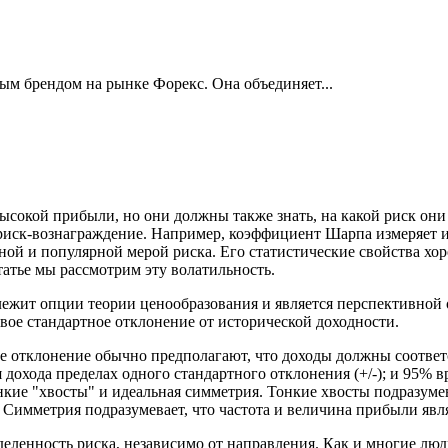
ым брендом на рынке Форекс. Она объединяет...
окой прибыли, но они должны также знать, на какой риск они и
иск-вознаграждение. Например, коэффициент Шарпа измеряет из
ной и популярной мерой риска. Его статистические свойства хор
татье мы рассмотрим эту волатильность.
лежит опции теории ценообразования и является перспективной 
овое стандартное отклонение от исторической доходности.
е отклонение обычно предполагают, что доходы должны соответ
 дохода пределах одного стандартного отклонения (+/-); и 95% 
онкие "хвосты" и идеальная симметрия. Тонкие хвосты подразум
. Симметрия подразумевает, что частота и величина прибыли явл
ленность риска, независимо от направления. Как и многие люди