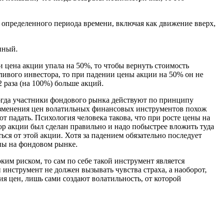
ие определенного периода времени, включая как движение вверх,
нный.
 цена акции упала на 50%, то чтобы вернуть стоимость
ливого инвестора, то при падении цены акции на 50% он не
 раза (на 100%) больше акций.
Когда участники фондового рынка действуют по принципу
 изменения цен волатильных финансовых инструментов похож
ют падать. Психология человека такова, что при росте цены на
бор акции был сделан правильно и надо побыстрее вложить туда
ься от этой акции. Хотя за падением обязательно последует
пы на фондовом рынке.
м риском, то сам по себе такой инструмент является
инструмент не должен вызывать чувства страха, а наоборот,
я цен, лишь сами создают волатильность, от которой