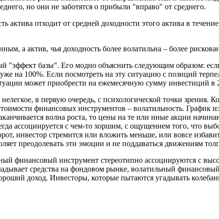
еднего, но они не заботятся о прибыли "вправо" от среднего.
сть актива отходит от средней доходности этого актива в течен
анным, а актив, чья доходность более волатильна – более рискова
й "эффект базы". Его модно объяснить следующим образом: если
уже на 100%. Если посмотреть на эту ситуацию с позиций терпе
 ситуации может приобрести на ежемесячную сумму инвестиций в 2
елегкое, в первую очередь, с психологической точки зрения. 
ия стоимости финансовых инструментов – волатильность. График
заканчивается волна роста, то цены на те или иные акции начина
сегда ассоциируется с чем-то хоршим, с ощущением того, что вы
рот, инвестор стремится или вложить меньше, или вовсе избавит
ляет преодолевать эти эмоции и не поддаваться движениям тол
ный финансовый инструмент стереотипно ассоциируются с высоки
ладывает средства на фондовом рынке, волатильный финансовый 
ороший доход. Инвесторы, которые пытаются угадывать колебани